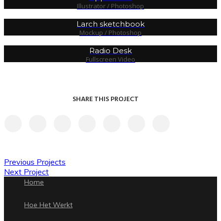
Illustrator / Photoshop
Larch sketchbook
Mockup / Photoshop
Radio Desk
Fullscreen Video
SHARE THIS PROJECT
Previous Projects
Next Project
Home
Hoe Het Werkt