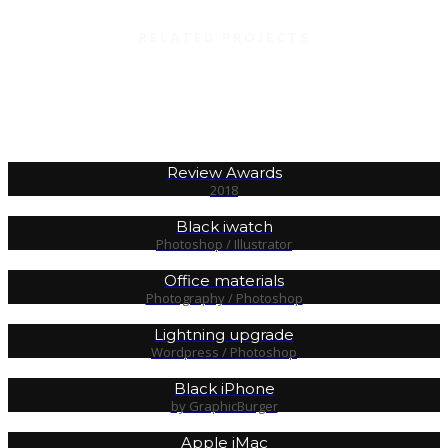
RELATED PROJECTS
Review Awards
2018
Black iwatch
Photoshop / Illustrator
Office materials
Photography / Photoshop
Lightning upgrade
Wordpress / Photoshop
Black iPhone
by GraphicBurger
Apple iMac