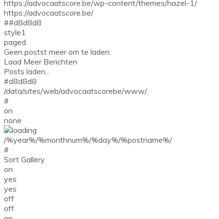
https://advocaatscore.be/wp-content/themes/hazel-1/
https://advocaatscore.be/
##d8d8d8
style1
paged
Geen postst meer om te laden.
Laad Meer Berichten
Posts laden...
#d8d8d8
/data/sites/web/advocaatscorebe/www/
#
on
none
/%year%/%monthnum%/%day%/%postname%/
#
Sort Gallery
on
yes
yes
off
off
on