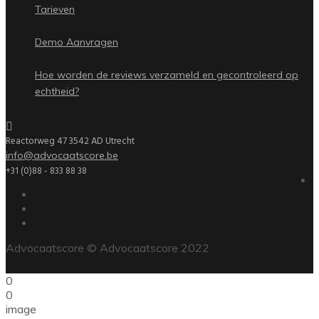
Tarieven
Demo Aanvragen
Hoe worden de reviews verzameld en gecontroleerd op
echtheid?
Reactorweg 47 3542 AD Utrecht
info@advocaatscore.be
+31 (0)88 - 833 88 38
Advocaatscore © Advocaatscore 2022
0
0
image